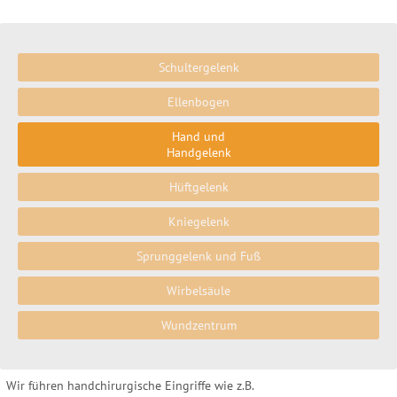
Schultergelenk
Ellenbogen
Hand und
Handgelenk
Hüftgelenk
Kniegelenk
Sprunggelenk und Fuß
Wirbelsäule
Wundzentrum
Wir führen handchirurgische Eingriffe wie z.B.