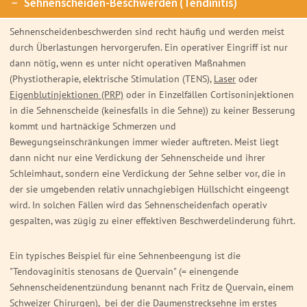
Sehnenscheiden-Beschwerden (Tendinitis)
Sehnenscheidenbeschwerden sind recht häufig und werden meist
durch Überlastungen hervorgerufen. Ein operativer Eingriff ist nur
dann nötig, wenn es unter nicht operativen Maßnahmen
(Phystiotherapie, elektrische Stimulation (TENS),
Laser
oder
Eigenblutinjektionen (PRP)
oder in Einzelfällen Cortisoninjektionen
in die Sehnenscheide (keinesfalls in die Sehne)) zu keiner Besserung
kommt und hartnäckige Schmerzen und
Bewegungseinschränkungen immer wieder auftreten. Meist liegt
dann nicht nur eine Verdickung der Sehnenscheide und ihrer
Schleimhaut, sondern eine Verdickung der Sehne selber vor, die in
der sie umgebenden relativ unnachgiebigen Hüllschicht eingeengt
wird. In solchen Fällen wird das Sehnenscheidenfach operativ
gespalten, was zügig zu einer effektiven Beschwerdelinderung führt.
Ein typisches Beispiel für eine Sehnenbeengung ist die
"Tendovaginitis stenosans de Quervain" (= einengende
Sehnenscheidenentzündung benannt nach Fritz de Quervain, einem
Schweizer Chirurgen), bei der die Daumenstrecksehne im erstes