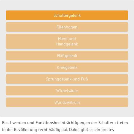
Schultergelenk
Ellenbogen
Hand und
Handgelenk
Hüftgelenk
Kniegelenk
Sprunggelenk und Fuß
Wirbelsäule
Wundzentrum
Beschwerden und Funktionsbeeinträchtigungen der Schultern treten
in der Bevölkerung recht häufig auf. Dabei gibt es ein breites